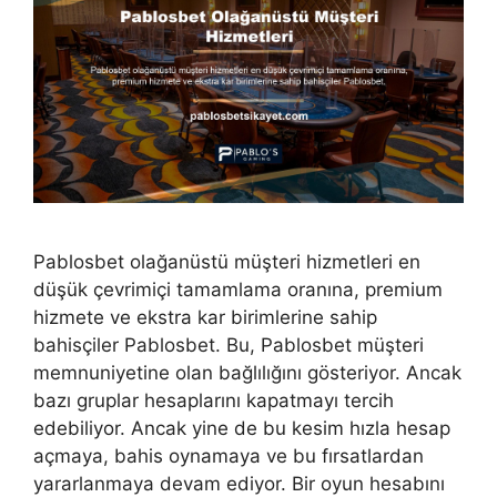
Pablosbet olağanüstü müşteri hizmetleri en
düşük çevrimiçi tamamlama oranına, premium
hizmete ve ekstra kar birimlerine sahip
bahisçiler Pablosbet. Bu, Pablosbet müşteri
memnuniyetine olan bağlılığını gösteriyor. Ancak
bazı gruplar hesaplarını kapatmayı tercih
edebiliyor. Ancak yine de bu kesim hızla hesap
açmaya, bahis oynamaya ve bu fırsatlardan
yararlanmaya devam ediyor. Bir oyun hesabını