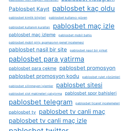
pablosbet kaç oldu
Pablosbet Kayıt
pablosbet kimlik bilgileri
pablosbet kullanıcı güven
pablosbet maç izle
pablosbet kullanım kuralları
pablosbet maç izleme
pablosbet mobil bahis
pablosbet mobil giriş aşamasının genel i̇ncelemesi
pablosbet nasil bir site
pablosbet nasıl bir şirket
pablosbet para yatirma
pablosbet promosyon
pablosbet para çekme
pablosbet promosyon kodu
pablosbet rulet çözümleri
pablosbet sitesi
pablosbet silinmeyen i̇şlemler
pablosbet spor bahisleri
pablosbet slot makineleri çalıştırma
pablosbet telegram
pablosbet ticaret i̇ncelemeleri
pablosbet tv canli maç
pablosbet tv
pablosbet tv canli maç izle
pablosbet twitter