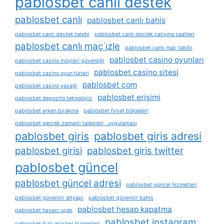
pablosbet canli destek
pablosbet canlı
pablosbet canlı bahis
pablosbet canlı destek talebi
pablosbet canlı destek çalışma saatleri
pablosbet canlı maç i̇zle
pablosbet canlı maç takibi
pablosbet casino oyunları
pablosbet casino müşteri güvenliği
pablosbet casino sitesi
pablosbet casino oyun türleri
pablosbet com
pablosbet casino yasağı
pablosbet erişimi
pablosbet depozito teknolojisi
pablosbet erken bırakma
pablosbet fırsat bölgeleri
pablosbet gerçek zamanlı talepleri uygulaması
pablosbet giris
pablosbet giris adresi
pablosbet girisi
pablosbet giris twitter
pablosbet güncel
pablosbet güncel adresi
pablosbet güncel hizmetleri
pablosbet güvenilir altyapı
pablosbet güvenilir bahis
pablosbet hesap kapatma
pablosbet havacı uçak
pablosbet instagram
pablosbet hızlı müşteri hizmetleri