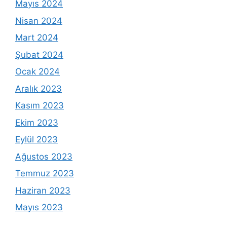
Mayıs 2024
Nisan 2024
Mart 2024
Şubat 2024
Ocak 2024
Aralık 2023
Kasım 2023
Ekim 2023
Eylül 2023
Ağustos 2023
Temmuz 2023
Haziran 2023
Mayıs 2023