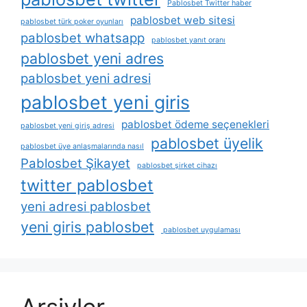
Pablosbet Twitter haber
pablosbet web sitesi
pablosbet türk poker oyunları
pablosbet whatsapp
pablosbet yanıt oranı
pablosbet yeni adres
pablosbet yeni adresi
pablosbet yeni giris
pablosbet ödeme seçenekleri
pablosbet yeni giriş adresi
pablosbet üyelik
pablosbet üye anlaşmalarında nasıl
Pablosbet Şikayet
pablosbet şirket cihazı
twitter pablosbet
yeni adresi pablosbet
yeni giris pablosbet
pablosbet uygulaması