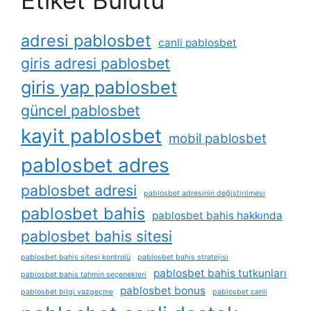
Etiket Bulutu
adresi pablosbet
canli pablosbet
giris adresi pablosbet
giris yap pablosbet
güncel pablosbet
kayit pablosbet
mobil pablosbet
pablosbet adres
pablosbet adresi
pablosbet adresinin değiştirilmesi
pablosbet bahis
pablosbet bahis hakkında
pablosbet bahis sitesi
pablosbet bahis sitesi kontrolü
pablosbet bahis stratejisi
pablosbet bahis tutkunları
pablosbet bahis tahmin seçenekleri
pablosbet bonus
pablosbet bilgi vazgeçme
pablosbet canli