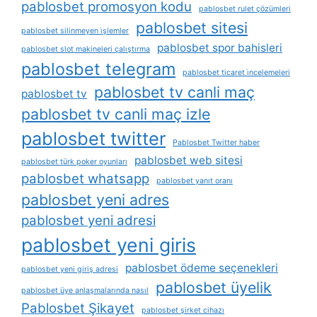
pablosbet promosyon kodu
pablosbet rulet çözümleri
pablosbet sitesi
pablosbet silinmeyen i̇şlemler
pablosbet spor bahisleri
pablosbet slot makineleri çalıştırma
pablosbet telegram
pablosbet ticaret i̇ncelemeleri
pablosbet tv canli maç
pablosbet tv
pablosbet tv canli maç izle
pablosbet twitter
Pablosbet Twitter haber
pablosbet web sitesi
pablosbet türk poker oyunları
pablosbet whatsapp
pablosbet yanıt oranı
pablosbet yeni adres
pablosbet yeni adresi
pablosbet yeni giris
pablosbet ödeme seçenekleri
pablosbet yeni giriş adresi
pablosbet üyelik
pablosbet üye anlaşmalarında nasıl
Pablosbet Şikayet
pablosbet şirket cihazı