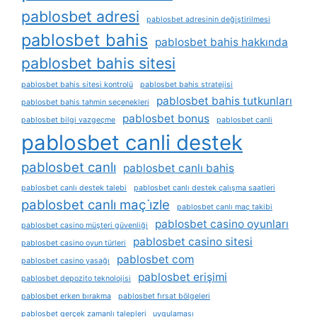
pablosbet adresi
pablosbet adresinin değiştirilmesi
pablosbet bahis
pablosbet bahis hakkında
pablosbet bahis sitesi
pablosbet bahis sitesi kontrolü
pablosbet bahis stratejisi
pablosbet bahis tutkunları
pablosbet bahis tahmin seçenekleri
pablosbet bonus
pablosbet bilgi vazgeçme
pablosbet canli
pablosbet canli destek
pablosbet canlı
pablosbet canlı bahis
pablosbet canlı destek talebi
pablosbet canlı destek çalışma saatleri
pablosbet canlı maç i̇zle
pablosbet canlı maç takibi
pablosbet casino oyunları
pablosbet casino müşteri güvenliği
pablosbet casino sitesi
pablosbet casino oyun türleri
pablosbet com
pablosbet casino yasağı
pablosbet erişimi
pablosbet depozito teknolojisi
pablosbet erken bırakma
pablosbet fırsat bölgeleri
pablosbet gerçek zamanlı talepleri uygulaması