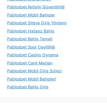
Pablosbet İletişim Güvenilirliği
Pablosbet Mobil Bahisler
Pablosbet Siteye Giriş Yöntemi
Pablosbet Hatasız Bahis
Pablosbet Bahis Temeli
Pablosbet Spor Çeşitliliği
Pablosbet Casino Oynama
Pablosbet Canlı Maçları
Pablosbet Mobil Giriş Süreci
Pablosbet Mobil Bahisleri
Pablosbet Bahis Giriş