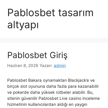
Pablosbet tasarım
altyapı
Pablosbet Giriş
Haziran 8, 2026
Yazarı:
admin
Pablosbet Bakara oynamaktan Blackjack’e ve
birçok slot oyununa daha fazla para kazanabilir
ve pokerde daha yüksek rütbeler alabilir. Bu,
sitenin güvenilir Pablosbet Live casino inceleme
hizmetinin kullanıcılardan aldığı en yaygın