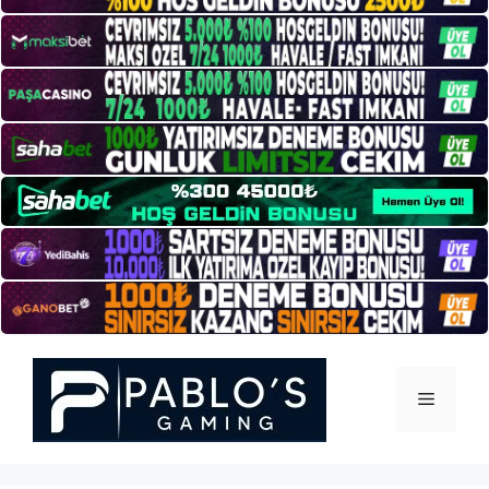
İçeriğe
atla
Menü