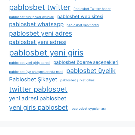
pablosbet twitter
Pablosbet Twitter haber
pablosbet web sitesi
pablosbet türk poker oyunları
pablosbet whatsapp
pablosbet yanıt oranı
pablosbet yeni adres
pablosbet yeni adresi
pablosbet yeni giris
pablosbet ödeme seçenekleri
pablosbet yeni giriş adresi
pablosbet üyelik
pablosbet üye anlaşmalarında nasıl
Pablosbet Şikayet
pablosbet şirket cihazı
twitter pablosbet
yeni adresi pablosbet
yeni giris pablosbet
pablosbet uygulaması