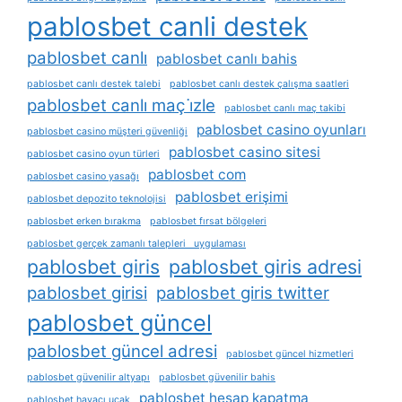
pablosbet canli destek
pablosbet canlı
pablosbet canlı bahis
pablosbet canlı destek talebi
pablosbet canlı destek çalışma saatleri
pablosbet canlı maç i̇zle
pablosbet canlı maç takibi
pablosbet casino oyunları
pablosbet casino müşteri güvenliği
pablosbet casino sitesi
pablosbet casino oyun türleri
pablosbet com
pablosbet casino yasağı
pablosbet erişimi
pablosbet depozito teknolojisi
pablosbet erken bırakma
pablosbet fırsat bölgeleri
pablosbet gerçek zamanlı talepleri uygulaması
pablosbet giris
pablosbet giris adresi
pablosbet girisi
pablosbet giris twitter
pablosbet güncel
pablosbet güncel adresi
pablosbet güncel hizmetleri
pablosbet güvenilir altyapı
pablosbet güvenilir bahis
pablosbet hesap kapatma
pablosbet havacı uçak