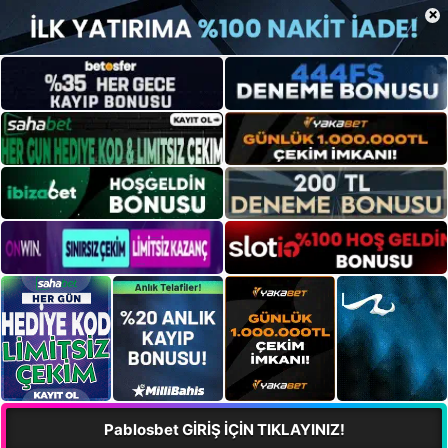
×
Pablosbet GİRİŞ İÇİN TIKLAYINIZ!