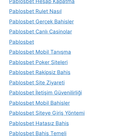
Pablosbet Hesap Kapatma
Pablosbet Rulet Nasıl
Pablosbet Gerçek Bahisler
Pablosbet Canlı Casinolar
Pablosbet
Pablosbet Mobil Tanışma
Pablosbet Poker Siteleri
Pablosbet Rakipsiz Bahis
Pablosbet Site Ziyareti
Pablosbet İletişim Güvenilirliği
Pablosbet Mobil Bahisler
Pablosbet Siteye Giriş Yöntemi
Pablosbet Hatasız Bahis
Pablosbet Bahis Temeli