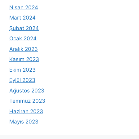
Nisan 2024
Mart 2024
Şubat 2024
Ocak 2024
Aralık 2023
Kasım 2023
Ekim 2023
Eylül 2023
Ağustos 2023
Temmuz 2023
Haziran 2023
Mayıs 2023