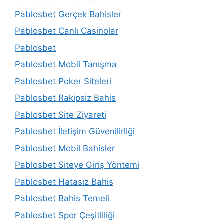
Pablosbet Gerçek Bahisler
Pablosbet Canlı Casinolar
Pablosbet
Pablosbet Mobil Tanışma
Pablosbet Poker Siteleri
Pablosbet Rakipsiz Bahis
Pablosbet Site Ziyareti
Pablosbet İletişim Güvenilirliği
Pablosbet Mobil Bahisler
Pablosbet Siteye Giriş Yöntemi
Pablosbet Hatasız Bahis
Pablosbet Bahis Temeli
Pablosbet Spor Çeşitliliği