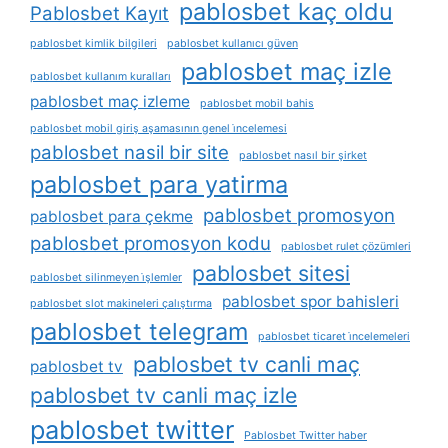
pablosbet kaç oldu
Pablosbet Kayıt
pablosbet kimlik bilgileri
pablosbet kullanıcı güven
pablosbet maç izle
pablosbet kullanım kuralları
pablosbet maç izleme
pablosbet mobil bahis
pablosbet mobil giriş aşamasının genel i̇ncelemesi
pablosbet nasil bir site
pablosbet nasıl bir şirket
pablosbet para yatirma
pablosbet promosyon
pablosbet para çekme
pablosbet promosyon kodu
pablosbet rulet çözümleri
pablosbet sitesi
pablosbet silinmeyen i̇şlemler
pablosbet spor bahisleri
pablosbet slot makineleri çalıştırma
pablosbet telegram
pablosbet ticaret i̇ncelemeleri
pablosbet tv canli maç
pablosbet tv
pablosbet tv canli maç izle
pablosbet twitter
Pablosbet Twitter haber