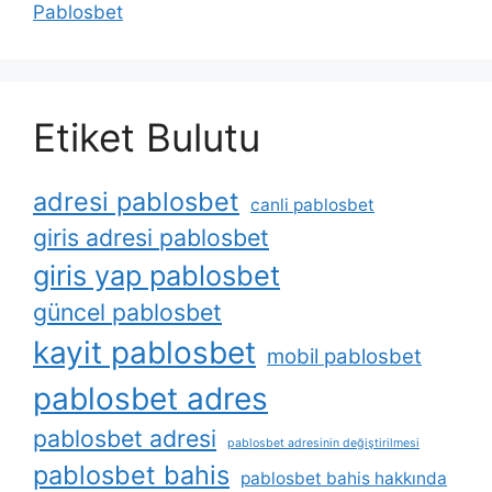
Pablosbet
Etiket Bulutu
adresi pablosbet
canli pablosbet
giris adresi pablosbet
giris yap pablosbet
güncel pablosbet
kayit pablosbet
mobil pablosbet
pablosbet adres
pablosbet adresi
pablosbet adresinin değiştirilmesi
pablosbet bahis
pablosbet bahis hakkında