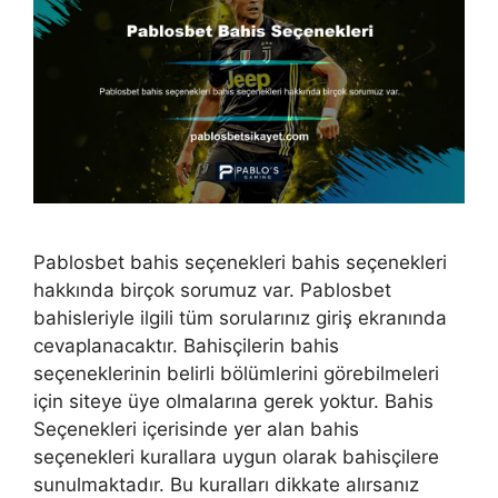
Pablosbet bahis seçenekleri bahis seçenekleri
hakkında birçok sorumuz var. Pablosbet
bahisleriyle ilgili tüm sorularınız giriş ekranında
cevaplanacaktır. Bahisçilerin bahis
seçeneklerinin belirli bölümlerini görebilmeleri
için siteye üye olmalarına gerek yoktur. Bahis
Seçenekleri içerisinde yer alan bahis
seçenekleri kurallara uygun olarak bahisçilere
sunulmaktadır. Bu kuralları dikkate alırsanız