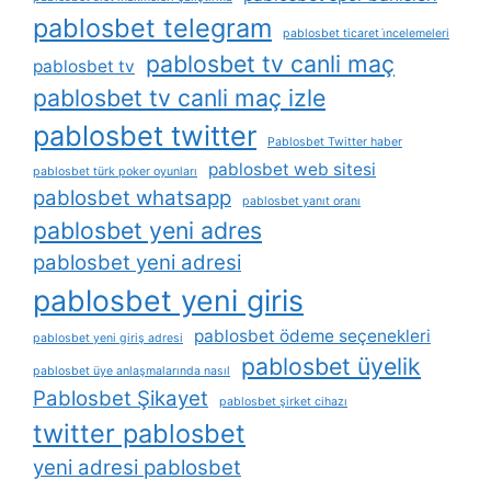
pablosbet telegram
pablosbet ticaret i̇ncelemeleri
pablosbet tv canli maç
pablosbet tv
pablosbet tv canli maç izle
pablosbet twitter
Pablosbet Twitter haber
pablosbet web sitesi
pablosbet türk poker oyunları
pablosbet whatsapp
pablosbet yanıt oranı
pablosbet yeni adres
pablosbet yeni adresi
pablosbet yeni giris
pablosbet ödeme seçenekleri
pablosbet yeni giriş adresi
pablosbet üyelik
pablosbet üye anlaşmalarında nasıl
Pablosbet Şikayet
pablosbet şirket cihazı
twitter pablosbet
yeni adresi pablosbet