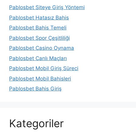
Pablosbet Siteye Giriş Yöntemi
Pablosbet Hatasız Bahis
Pablosbet Bahis Temeli
Pablosbet Spor Çeşitliliği
Pablosbet Casino Oynama
Pablosbet Canlı Maçları
Pablosbet Mobil Giriş Süreci
Pablosbet Mobil Bahisleri
Pablosbet Bahis Giriş
Kategoriler