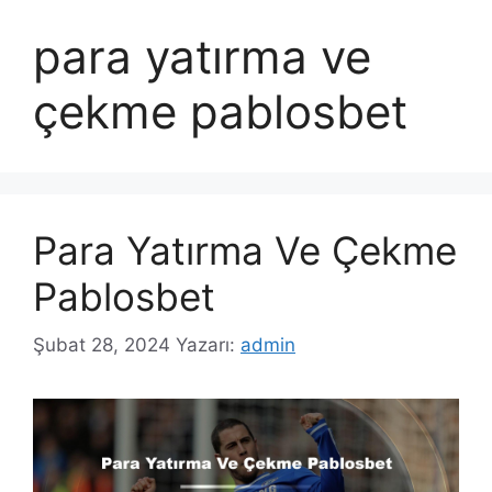
para yatırma ve
çekme pablosbet
Para Yatırma Ve Çekme
Pablosbet
Şubat 28, 2024
Yazarı:
admin