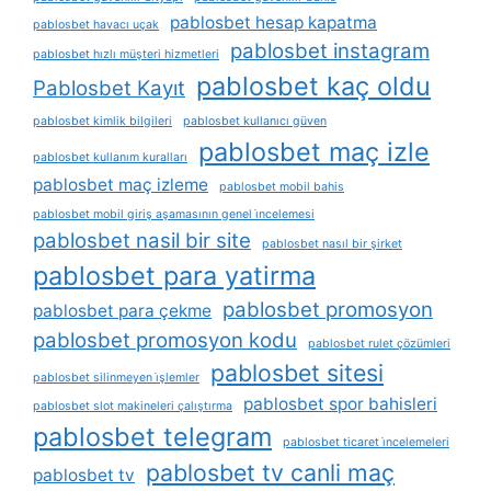
pablosbet hesap kapatma
pablosbet havacı uçak
pablosbet instagram
pablosbet hızlı müşteri hizmetleri
pablosbet kaç oldu
Pablosbet Kayıt
pablosbet kimlik bilgileri
pablosbet kullanıcı güven
pablosbet maç izle
pablosbet kullanım kuralları
pablosbet maç izleme
pablosbet mobil bahis
pablosbet mobil giriş aşamasının genel i̇ncelemesi
pablosbet nasil bir site
pablosbet nasıl bir şirket
pablosbet para yatirma
pablosbet promosyon
pablosbet para çekme
pablosbet promosyon kodu
pablosbet rulet çözümleri
pablosbet sitesi
pablosbet silinmeyen i̇şlemler
pablosbet spor bahisleri
pablosbet slot makineleri çalıştırma
pablosbet telegram
pablosbet ticaret i̇ncelemeleri
pablosbet tv canli maç
pablosbet tv