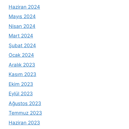
Haziran 2024
Mayıs 2024
Nisan 2024
Mart 2024
Şubat 2024
Ocak 2024
Aralık 2023
Kasım 2023
Ekim 2023
Eylül 2023
Ağustos 2023
Temmuz 2023
Haziran 2023