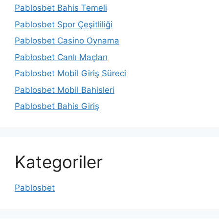
Pablosbet Bahis Temeli
Pablosbet Spor Çeşitliliği
Pablosbet Casino Oynama
Pablosbet Canlı Maçları
Pablosbet Mobil Giriş Süreci
Pablosbet Mobil Bahisleri
Pablosbet Bahis Giriş
Kategoriler
Pablosbet