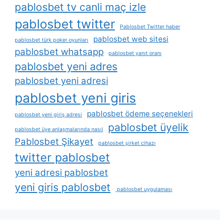
pablosbet tv canli maç izle
pablosbet twitter
Pablosbet Twitter haber
pablosbet web sitesi
pablosbet türk poker oyunları
pablosbet whatsapp
pablosbet yanıt oranı
pablosbet yeni adres
pablosbet yeni adresi
pablosbet yeni giris
pablosbet ödeme seçenekleri
pablosbet yeni giriş adresi
pablosbet üyelik
pablosbet üye anlaşmalarında nasıl
Pablosbet Şikayet
pablosbet şirket cihazı
twitter pablosbet
yeni adresi pablosbet
yeni giris pablosbet
pablosbet uygulaması