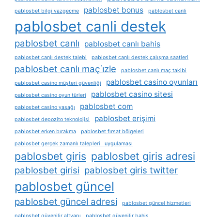
pablosbet bonus
pablosbet bilgi vazgeçme
pablosbet canli
pablosbet canli destek
pablosbet canlı
pablosbet canlı bahis
pablosbet canlı destek talebi
pablosbet canlı destek çalışma saatleri
pablosbet canlı maç i̇zle
pablosbet canlı maç takibi
pablosbet casino oyunları
pablosbet casino müşteri güvenliği
pablosbet casino sitesi
pablosbet casino oyun türleri
pablosbet com
pablosbet casino yasağı
pablosbet erişimi
pablosbet depozito teknolojisi
pablosbet erken bırakma
pablosbet fırsat bölgeleri
pablosbet gerçek zamanlı talepleri uygulaması
pablosbet giris
pablosbet giris adresi
pablosbet girisi
pablosbet giris twitter
pablosbet güncel
pablosbet güncel adresi
pablosbet güncel hizmetleri
pablosbet güvenilir altyapı
pablosbet güvenilir bahis