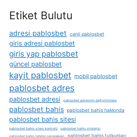
Etiket Bulutu
adresi pablosbet
canli pablosbet
giris adresi pablosbet
giris yap pablosbet
güncel pablosbet
kayit pablosbet
mobil pablosbet
pablosbet adres
pablosbet adresi
pablosbet adresinin değiştirilmesi
pablosbet bahis
pablosbet bahis hakkında
pablosbet bahis sitesi
pablosbet bahis sitesi kontrolü
pablosbet bahis stratejisi
pablosbet bahis tutkunları
pablosbet bahis tahmin seçenekleri