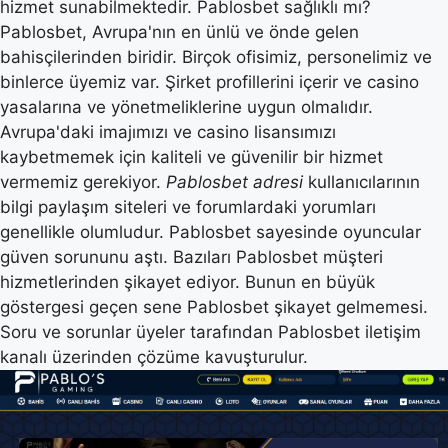
hizmet sunabilmektedir. Pablosbet sağlıklı mı?
Pablosbet, Avrupa'nın en ünlü ve önde gelen
bahisçilerinden biridir. Birçok ofisimiz, personelimiz ve
binlerce üyemiz var. Şirket profillerini içerir ve casino
yasalarına ve yönetmeliklerine uygun olmalıdır.
Avrupa'daki imajımızı ve casino lisansımızı
kaybetmemek için kaliteli ve güvenilir bir hizmet
vermemiz gerekiyor.
Pablosbet adresi
kullanıcılarının
bilgi paylaşım siteleri ve forumlardaki yorumları
genellikle olumludur. Pablosbet sayesinde oyuncular
güven sorununu aştı. Bazıları Pablosbet müşteri
hizmetlerinden şikayet ediyor. Bunun en büyük
göstergesi geçen sene Pablosbet şikayet gelmemesi.
Soru ve sorunlar üyeler tarafından Pablosbet iletişim
kanalı üzerinden çözüme kavuşturulur.