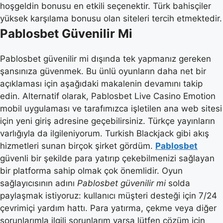
hoşgeldin bonusu en etkili seçenektir. Türk bahisçiler
yüksek karşılama bonusu olan siteleri tercih etmektedir.
Pablosbet Güvenilir Mi
Pablosbet güvenilir mi dışında tek yapmanız gereken
şansınıza güvenmek. Bu ünlü oyunların daha net bir
açıklaması için aşağıdaki makalenin devamını takip
edin. Alternatif olarak, Pablosbet Live Casino Emotion
mobil uygulaması ve tarafımızca işletilen ana web sitesi
için yeni giriş adresine geçebilirsiniz. Türkçe yayınların
varlığıyla da ilgileniyorum. Turkish Blackjack gibi akış
hizmetleri sunan birçok şirket gördüm.
Pablosbet
güvenli bir şekilde para yatırıp çekebilmenizi sağlayan
bir platforma sahip olmak çok önemlidir. Oyun
sağlayıcısının adını
Pablosbet güvenilir mi
solda
paylaşmak istiyoruz: kullanıcı müşteri desteği için 7/24
çevrimiçi yardım hattı. Para yatırma, çekme veya diğer
sorunlarımla ilgili sorunlarım varsa lütfen çözüm için