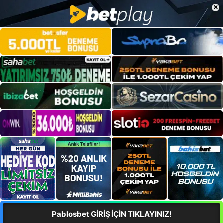
×
Pablosbet GİRİŞ İÇİN TIKLAYINIZ!