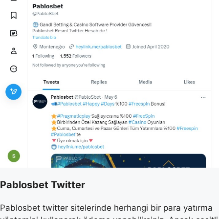
Pablosbet Twitter
Pablosbet twitter sitelerinde herhangi bir para yatırma