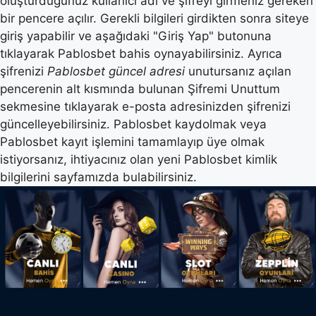
oluşturduğunuz kullanıcı adı ve şifreyi girmeniz gereken
bir pencere açılır. Gerekli bilgileri girdikten sonra siteye
giriş yapabilir ve aşağıdaki "Giriş Yap" butonuna
tıklayarak Pablosbet bahis oynayabilirsiniz. Ayrıca
şifrenizi
Pablosbet güncel adresi
unutursanız açılan
pencerenin alt kısmında bulunan Şifremi Unuttum
sekmesine tıklayarak e-posta adresinizden şifrenizi
güncelleyebilirsiniz. Pablosbet kaydolmak veya
Pablosbet kayıt işlemini tamamlayıp üye olmak
istiyorsanız, ihtiyacınız olan yeni Pablosbet kimlik
bilgilerini sayfamızda bulabilirsiniz.