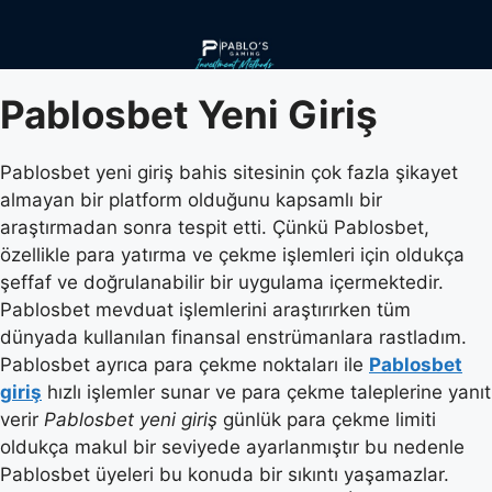
Pablosbet Yeni Giriş
Pablosbet yeni giriş bahis sitesinin çok fazla şikayet
almayan bir platform olduğunu kapsamlı bir
araştırmadan sonra tespit etti. Çünkü Pablosbet,
özellikle para yatırma ve çekme işlemleri için oldukça
şeffaf ve doğrulanabilir bir uygulama içermektedir.
Pablosbet mevduat işlemlerini araştırırken tüm
dünyada kullanılan finansal enstrümanlara rastladım.
Pablosbet ayrıca para çekme noktaları ile
Pablosbet
giriş
hızlı işlemler sunar ve para çekme taleplerine yanıt
verir
Pablosbet yeni giriş
günlük para çekme limiti
oldukça makul bir seviyede ayarlanmıştır bu nedenle
Pablosbet üyeleri bu konuda bir sıkıntı yaşamazlar.