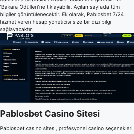
'Bakara Ödülleri'ne tıklayabilir. Açılan sayfada tüm
bilgiler görüntülenecektir. Ek olarak, Pablosbet 7/24
hizmet veren hesap yöneticisi size bir dizi bilgi
sağlayacaktır.
Pablosbet Casino Sitesi
Pablosbet casino sitesi, profesyonel casino seçenekleri