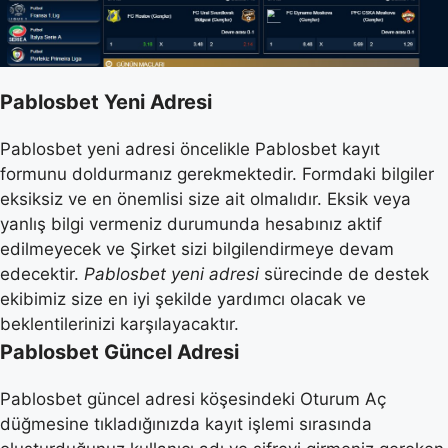
Pablosbet Yeni Adresi
Pablosbet yeni adresi öncelikle Pablosbet kayıt
formunu doldurmanız gerekmektedir. Formdaki bilgiler
eksiksiz ve en önemlisi size ait olmalıdır. Eksik veya
yanlış bilgi vermeniz durumunda hesabınız aktif
edilmeyecek ve Şirket sizi bilgilendirmeye devam
edecektir.
Pablosbet yeni adresi
sürecinde de destek
ekibimiz size en iyi şekilde yardımcı olacak ve
beklentilerinizi karşılayacaktır.
Pablosbet Güncel Adresi
Pablosbet güncel adresi köşesindeki Oturum Aç
düğmesine tıkladığınızda kayıt işlemi sırasında