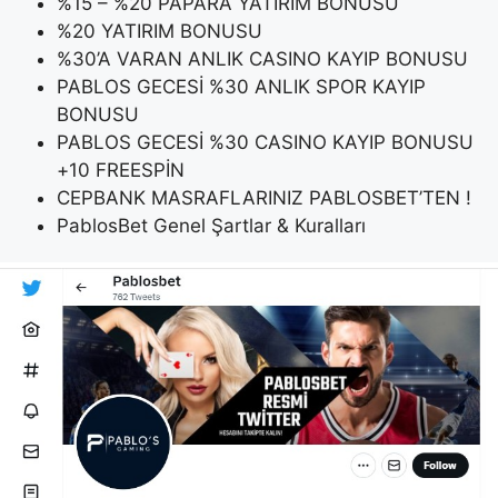
%15 – %20 PAPARA YATIRIM BONUSU
%20 YATIRIM BONUSU
%30’A VARAN ANLIK CASINO KAYIP BONUSU
PABLOS GECESİ %30 ANLIK SPOR KAYIP
BONUSU
PABLOS GECESİ %30 CASINO KAYIP BONUSU
+10 FREESPİN
CEPBANK MASRAFLARINIZ PABLOSBET’TEN !
PablosBet Genel Şartlar & Kuralları