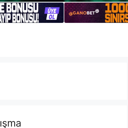
nışma