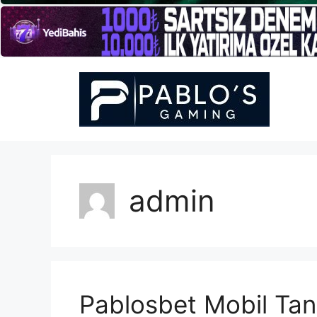
İçeriğe
atla
admin
Pablosbet Mobil Ta