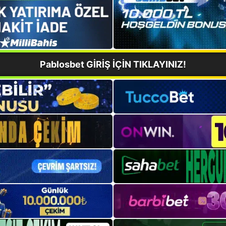
Pablosbet GİRİŞ İÇİN TIKLAYINIZ!