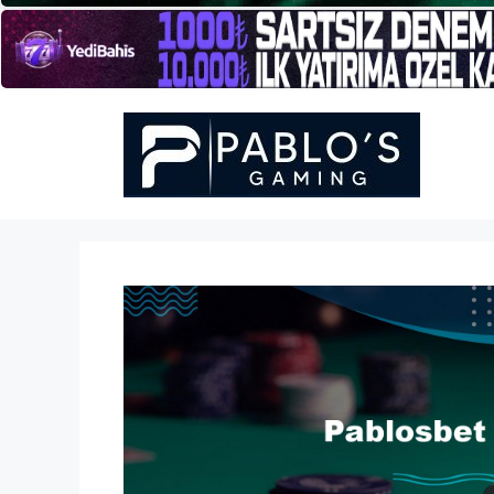
İçeriğe
atla