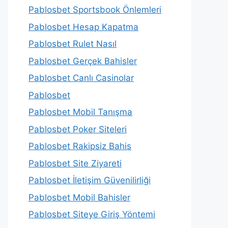
Pablosbet Sportsbook Önlemleri
Pablosbet Hesap Kapatma
Pablosbet Rulet Nasıl
Pablosbet Gerçek Bahisler
Pablosbet Canlı Casinolar
Pablosbet
Pablosbet Mobil Tanışma
Pablosbet Poker Siteleri
Pablosbet Rakipsiz Bahis
Pablosbet Site Ziyareti
Pablosbet İletişim Güvenilirliği
Pablosbet Mobil Bahisler
Pablosbet Siteye Giriş Yöntemi