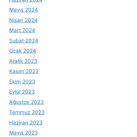
Mayıs 2024
Nisan 2024
Mart 2024
Şubat 2024
Ocak 2024
Aralık 2023
Kasım 2023
Ekim 2023
Eylül 2023
Ağustos 2023
Temmuz 2023
Haziran 2023
Mayıs 2023