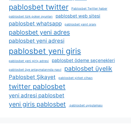
pablosbet twitter
Pablosbet Twitter haber
pablosbet web sitesi
pablosbet türk poker oyunları
pablosbet whatsapp
pablosbet yanıt oranı
pablosbet yeni adres
pablosbet yeni adresi
pablosbet yeni giris
pablosbet ödeme seçenekleri
pablosbet yeni giriş adresi
pablosbet üyelik
pablosbet üye anlaşmalarında nasıl
Pablosbet Şikayet
pablosbet şirket cihazı
twitter pablosbet
yeni adresi pablosbet
yeni giris pablosbet
pablosbet uygulaması