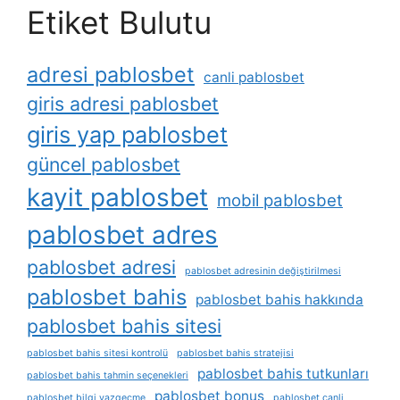
Etiket Bulutu
adresi pablosbet
canli pablosbet
giris adresi pablosbet
giris yap pablosbet
güncel pablosbet
kayit pablosbet
mobil pablosbet
pablosbet adres
pablosbet adresi
pablosbet adresinin değiştirilmesi
pablosbet bahis
pablosbet bahis hakkında
pablosbet bahis sitesi
pablosbet bahis sitesi kontrolü
pablosbet bahis stratejisi
pablosbet bahis tutkunları
pablosbet bahis tahmin seçenekleri
pablosbet bonus
pablosbet bilgi vazgeçme
pablosbet canli