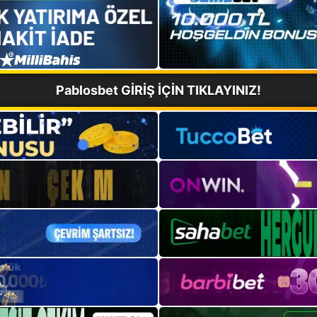
Pablosbet GİRİŞ İÇİN TIKLAYINIZ!