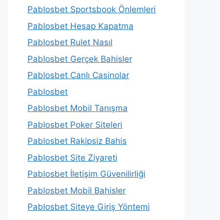
Pablosbet Sportsbook Önlemleri
Pablosbet Hesap Kapatma
Pablosbet Rulet Nasıl
Pablosbet Gerçek Bahisler
Pablosbet Canlı Casinolar
Pablosbet
Pablosbet Mobil Tanışma
Pablosbet Poker Siteleri
Pablosbet Rakipsiz Bahis
Pablosbet Site Ziyareti
Pablosbet İletişim Güvenilirliği
Pablosbet Mobil Bahisler
Pablosbet Siteye Giriş Yöntemi