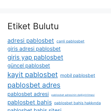
Etiket Bulutu
adresi pablosbet
canli pablosbet
giris adresi pablosbet
giris yap pablosbet
güncel pablosbet
kayit pablosbet
mobil pablosbet
pablosbet adres
pablosbet adresi
pablosbet adresinin değiştirilmesi
pablosbet bahis
pablosbet bahis hakkında
pablosbet bahis sitesi