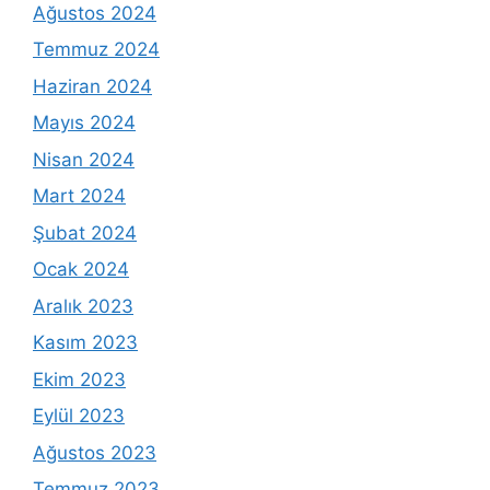
Ağustos 2024
Temmuz 2024
Haziran 2024
Mayıs 2024
Nisan 2024
Mart 2024
Şubat 2024
Ocak 2024
Aralık 2023
Kasım 2023
Ekim 2023
Eylül 2023
Ağustos 2023
Temmuz 2023