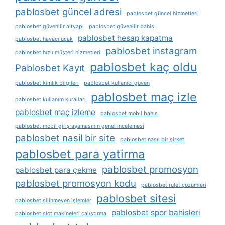
pablosbet güncel adresi
pablosbet güncel hizmetleri
pablosbet güvenilir altyapı
pablosbet güvenilir bahis
pablosbet hesap kapatma
pablosbet havacı uçak
pablosbet instagram
pablosbet hızlı müşteri hizmetleri
pablosbet kaç oldu
Pablosbet Kayıt
pablosbet kimlik bilgileri
pablosbet kullanıcı güven
pablosbet maç izle
pablosbet kullanım kuralları
pablosbet maç izleme
pablosbet mobil bahis
pablosbet mobil giriş aşamasının genel i̇ncelemesi
pablosbet nasil bir site
pablosbet nasıl bir şirket
pablosbet para yatirma
pablosbet promosyon
pablosbet para çekme
pablosbet promosyon kodu
pablosbet rulet çözümleri
pablosbet sitesi
pablosbet silinmeyen i̇şlemler
pablosbet spor bahisleri
pablosbet slot makineleri çalıştırma