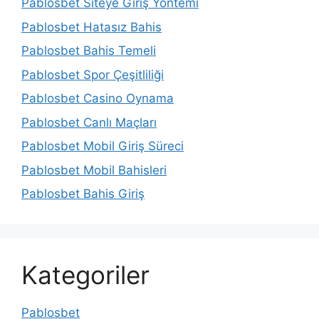
Pablosbet Siteye Giriş Yöntemi
Pablosbet Hatasız Bahis
Pablosbet Bahis Temeli
Pablosbet Spor Çeşitliliği
Pablosbet Casino Oynama
Pablosbet Canlı Maçları
Pablosbet Mobil Giriş Süreci
Pablosbet Mobil Bahisleri
Pablosbet Bahis Giriş
Kategoriler
Pablosbet