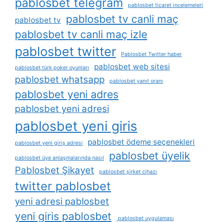
pablosbet telegram
pablosbet ticaret i̇ncelemeleri
pablosbet tv canli maç
pablosbet tv
pablosbet tv canli maç izle
pablosbet twitter
Pablosbet Twitter haber
pablosbet web sitesi
pablosbet türk poker oyunları
pablosbet whatsapp
pablosbet yanıt oranı
pablosbet yeni adres
pablosbet yeni adresi
pablosbet yeni giris
pablosbet ödeme seçenekleri
pablosbet yeni giriş adresi
pablosbet üyelik
pablosbet üye anlaşmalarında nasıl
Pablosbet Şikayet
pablosbet şirket cihazı
twitter pablosbet
yeni adresi pablosbet
yeni giris pablosbet
pablosbet uygulaması