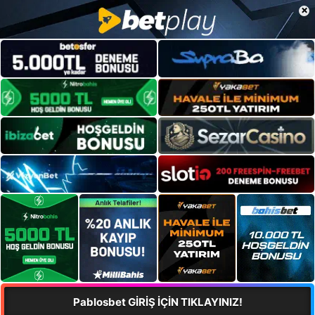
×
Pablosbet GİRİŞ İÇİN TIKLAYINIZ!