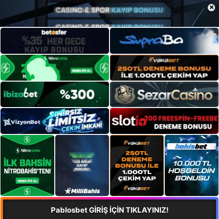
×
Pablosbet GİRİŞ İÇİN TIKLAYINIZ!