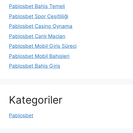
Pablosbet Bahis Temeli
Pablosbet Spor Çeşitliliği
Pablosbet Casino Oynama
Pablosbet Canlı Maçları
Pablosbet Mobil Giriş Süreci
Pablosbet Mobil Bahisleri
Pablosbet Bahis Giriş
Kategoriler
Pablosbet