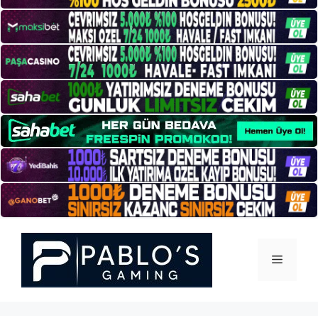
İçeriğe
atla
Menü