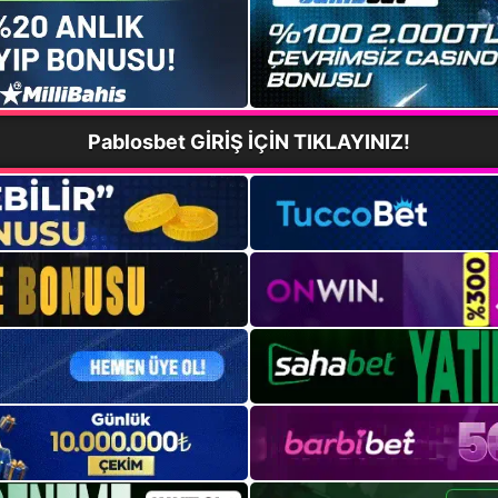
Pablosbet GİRİŞ İÇİN TIKLAYINIZ!