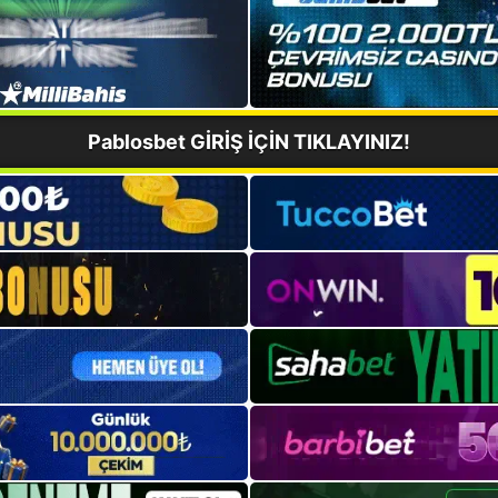
Pablosbet GİRİŞ İÇİN TIKLAYINIZ!