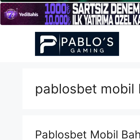
İçeriğe
atla
pablosbet mobil 
Pablosbet Mobil Bah