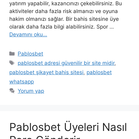
yatırım yapabilir, kazancınızı çekebilirsiniz. Bu
aktiviteler daha fazla risk almanızı ve oyuna
hakim olmanızı sağlar. Bir bahis sitesine üye
olarak daha fazla bilgi alabilirsiniz. Spor …
Devamını oku…
Kategoriler
Pablosbet
Etiketler
pablosbet adresi güvenilir bir site midir
,
pablosbet şikayet bahis sitesi
,
pablosbet
whatsapp
Yorum yap
Pablosbet Üyeleri Nasıl