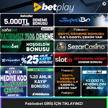
×
Pablosbet GİRİŞ İÇİN TIKLAYINIZ!