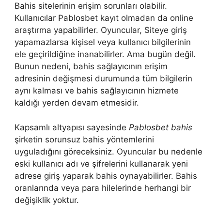
Bahis sitelerinin erişim sorunları olabilir.
Kullanıcılar Pablosbet kayıt olmadan da online
araştırma yapabilirler. Oyuncular, Siteye giriş
yapamazlarsa kişisel veya kullanıcı bilgilerinin
ele geçirildiğine inanabilirler. Ama bugün değil.
Bunun nedeni, bahis sağlayıcının erişim
adresinin değişmesi durumunda tüm bilgilerin
aynı kalması ve bahis sağlayıcının hizmete
kaldığı yerden devam etmesidir.
Kapsamlı altyapısı sayesinde
Pablosbet bahis
şirketin sorunsuz bahis yöntemlerini
uyguladığını göreceksiniz. Oyuncular bu nedenle
eski kullanıcı adı ve şifrelerini kullanarak yeni
adrese giriş yaparak bahis oynayabilirler. Bahis
oranlarında veya para hilelerinde herhangi bir
değişiklik yoktur.