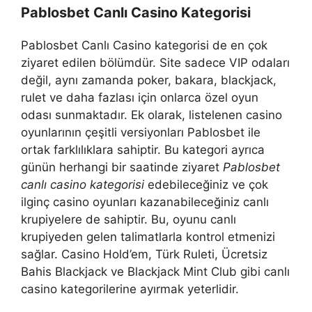
Pablosbet Canlı Casino Kategorisi
Pablosbet Canlı Casino kategorisi de en çok
ziyaret edilen bölümdür. Site sadece VIP odaları
değil, aynı zamanda poker, bakara, blackjack,
rulet ve daha fazlası için onlarca özel oyun
odası sunmaktadır. Ek olarak, listelenen casino
oyunlarının çeşitli versiyonları Pablosbet ile
ortak farklılıklara sahiptir. Bu kategori ayrıca
günün herhangi bir saatinde ziyaret
Pablosbet
canlı casino kategorisi
edebileceğiniz ve çok
ilginç casino oyunları kazanabileceğiniz canlı
krupiyelere de sahiptir. Bu, oyunu canlı
krupiyeden gelen talimatlarla kontrol etmenizi
sağlar. Casino Hold’em, Türk Ruleti, Ücretsiz
Bahis Blackjack ve Blackjack Mint Club gibi canlı
casino kategorilerine ayırmak yeterlidir.