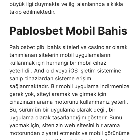
büyük ilgi duymakta ve ilgi alanlarında sıklıkla
takip edilmektedir.
Pablosbet Mobil Bahis
Pablosbet gibi bahis siteleri ve casinolar olarak
tanımlanan sitelerin mobil uygulamalarını
kullanmak için herhangi bir mobil cihaz
yeterlidir. Android veya iOS işletim sistemine
sahip cihazlardan sisteme erişim
sağlanmaktadır. Bir mobil uygulama indirmenize
gerek yok, siteyi aramak ve girmek için
cihazınızın arama motorunu kullanmanız yeterli.
Bu, sürümün bir uygulama olarak değil, bir
uygulama olarak tasarlandığını gösterir. Bunu
yapmak için, sitenizin web sitesini bir arama
motorundan ziyaret etmeniz ve mobil görünüme