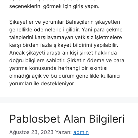
seçeneklerini görmek için giriş yapın.
Şikayetler ve yorumlar Bahisçilerin şikayetleri
genellikle ödemelerle ilgilidir. Yani para çekme
taleplerini karşılayamayan yetkisiz işletmelere
karşı birden fazla şikayet bildirimi yapılabilir.
Ancak şikayeti araştıran kişi şirket hakkında
doğru bilgilere sahiptir. Şirketin ödeme ve para
yatırma konusunda herhangi bir sıkıntısı
olmadığı açık ve bu durum genellikle kullanıcı
yorumları ile destekleniyor.
Pablosbet Alan Bilgileri
Ağustos 23, 2023
Yazarı:
admin