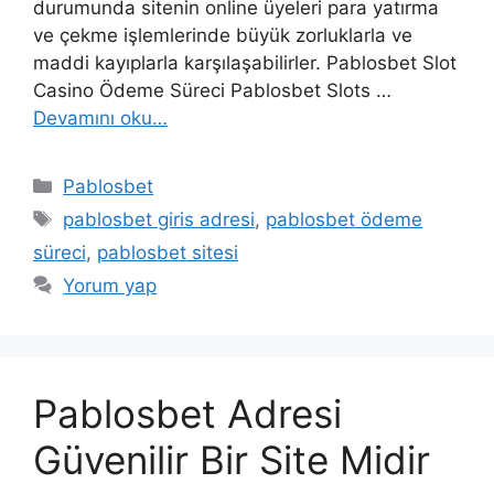
durumunda sitenin online üyeleri para yatırma
ve çekme işlemlerinde büyük zorluklarla ve
maddi kayıplarla karşılaşabilirler. Pablosbet Slot
Casino Ödeme Süreci Pablosbet Slots …
Devamını oku…
Kategoriler
Pablosbet
Etiketler
pablosbet giris adresi
,
pablosbet ödeme
süreci
,
pablosbet sitesi
Yorum yap
Pablosbet Adresi
Güvenilir Bir Site Midir